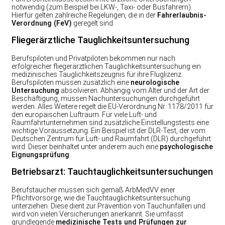
notwendig (zum Beispiel bei LKW-, Taxi- oder Busfahrern).
Hierfür gelten zahlreiche Regelungen, die in der
Fahrerlaubnis-
Verordnung (FeV)
geregelt sind.
Fliegerärztliche Tauglichkeitsuntersuchung
Berufspiloten und Privatpiloten bekommen nur nach
erfolgreicher fliegerärztlichen Tauglichkeitsuntersuchung ein
medizinisches Tauglichkeitszeugnis für ihre Fluglizenz.
Berufspiloten müssen zusätzlich eine
neurologische
Untersuchung
absolvieren. Abhängig vom Alter und der Art der
Beschäftigung, müssen Nachuntersuchungen durchgeführt
werden. Alles Weitere regelt die EU-Verordnung Nr. 1178/2011 für
den europäischen Luftraum. Für viele Luft- und
Raumfahrtunternehmen sind zusätzliche Einstellungstests eine
wichtige Voraussetzung. Ein Beispiel ist der DLR-Test, der vom
Deutschen Zentrum für Luft- und Raumfahrt (DLR) durchgeführt
wird. Dieser beinhaltet unter anderem auch eine
psychologische
Eignungsprüfung
.
Betriebsarzt: Tauchtauglichkeitsuntersuchungen
Berufstaucher müssen sich gemäß ArbMedVV einer
Pflichtvorsorge, wie die Tauchtauglichkeitsuntersuchung
unterziehen. Diese dient zur Prävention von Tauchunfällen und
wird von vielen Versicherungen anerkannt. Sie umfasst
grundlegende
medizinische Tests und Prüfungen zur