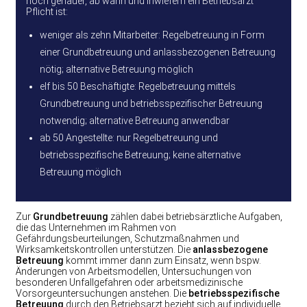
noch genauer, ab wann und inwiefern ein Betriebsarzt
Pflicht ist:
weniger als zehn Mitarbeiter: Regelbetreuung in Form
einer Grundbetreuung und anlassbezogenen Betreuung
nötig; alternative Betreuung möglich
elf bis 50 Beschäftigte: Regelbetreuung mittels
Grundbetreuung und betriebsspezifischer Betreuung
notwendig; alternative Betreuung anwendbar
ab 50 Angestellte: nur Regelbetreuung und
betriebsspezifische Betreuung; keine alternative
Betreuung möglich
Zur
Grundbetreuung
zählen dabei betriebsärztliche Aufgaben,
die das Unternehmen im Rahmen von
Gefährdungsbeurteilungen, Schutzmaßnahmen und
Wirksamkeitskontrollen unterstützen. Die
anlassbezogene
Betreuung
kommt immer dann zum Einsatz, wenn bspw.
Änderungen von Arbeitsmodellen, Untersuchungen von
besonderen Unfallgefahren oder arbeitsmedizinische
Vorsorgeuntersuchungen anstehen. Die
betriebsspezifische
Betreuung
durch den Betriebsarzt bezieht sich auf individuelle