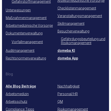
Arbeitsmedizinische Vorsorge
Gefahrstoffmanagement
Checklistenmanagement
Unterweisungen
Veranstaltungsmanagement
Maßnahmenmanagement
Skillmanagement
Arbeitsmedizinische Vorsorge
Besucherverwaltung
Dokumentenverwaltung
Gefährdungsbeurteilung und
Vorfallmanagement
Risikomanagement
Auditmanagement
domeba KI
Rechtsnormenverwaltung
domeba App
Blog
Alle Blog Beiträge
Nachhaltigkeit
Arbeitsmedizin
Personal/HR
Arbeitsschutz
QM
Compliance Tipps
Risikomanagement