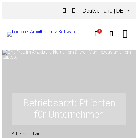
Zum
Sprache
Inhalt
auswählen
springen
4
Betriebsarzt: Pflichten
für Unternehmen
Arbeitsmedizin