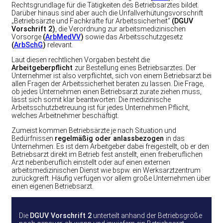
Rechtsgrundlage für die Tätigkeiten des Betriebsarztes bildet.
Darüber hinaus sind aber auch die Unfallverhütungsvorschrift
„Betriebsärzte und Fachkräfte für Arbeitssicherheit“
(DGUV
Vorschrift 2)
, die Verordnung zur arbeitsmedizinischen
Vorsorge
(
ArbMedVV
)
sowie das Arbeitsschutzgesetz
(
ArbSchG
)
relevant.
Laut diesen rechtlichen Vorgaben besteht die
Arbeitgeberpflicht
zur Bestellung eines Betriebsarztes. Der
Unternehmer ist also verpflichtet, sich von einem Betriebsarzt bei
allen Fragen der Arbeitssicherheit beraten zu lassen. Die Frage,
ob jedes Unternehmen einen Betriebsarzt zurate ziehen muss,
lässt sich somit klar beantworten: Die medizinische
Arbeitsschutzbetreuung ist für jedes Unternehmen Pflicht,
welches Arbeitnehmer beschäftigt.
Zumeist kommen Betriebsärzte je nach Situation und
Bedürfnissen
regelmäßig oder anlassbezogen
in das
Unternehmen. Es ist dem Arbeitgeber dabei freigestellt, ob er den
Betriebsarzt direkt im Betrieb fest anstellt, einen freiberuflichen
Arzt nebenberuflich einstellt oder auf einen externen
arbeitsmedizinischen Dienst wie bspw. ein Werksarztzentrum
zurückgreift. Häufig verfügen vor allem große Unternehmen über
einen eigenen Betriebsarzt.
Die
DGUV Vorschrift 2
unterteilt anhand der Betriebsgröße