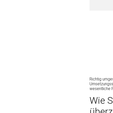
Richtig umges
Umsetzungssc
wesentliche 
Wie S
über