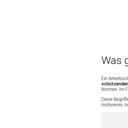
Was g
Ein Arbeitssc
schützende
Normen. Im F
Diese Begrif
motivieren, s