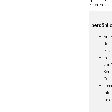
optimieren. D
einteilen.
persönli
Arbe
Ress
einz
tran
von 
Bere
Gesu
schn
Info
für a