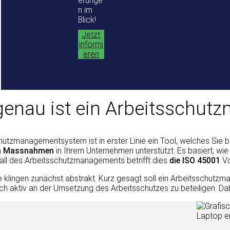
erunge
n im
Blick!
Jetzt
informi
eren
enau ist ein Arbeitsschu
hutzmanagementsystem ist in erster Linie ein Tool, welches Sie 
n Massnahmen
in Ihrem Unternehmen unterstützt. Es basiert, w
all des Arbeitsschutzmanagements betrifft dies
die ISO 45001
Vo
fe klingen zunächst abstrakt. Kurz gesagt soll ein Arbeitsschut
ich aktiv an der Umsetzung des Arbeitsschutzes zu beteiligen. D