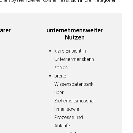
chen System ziehen können, lässt sich in drei Kategorien
arer
unternehmensweiter
Nutzen
t
klare Einsicht in
Unternehmenskenn
zahlen
breite
Wissensdatenbank
über
Sicherheitsmassna
e
hmen sowie
Prozesse und
Abläufe