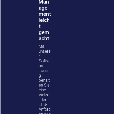
Man
age
ment
leich
t
gem
acht!
Mit
unsere
r
Softw
are-
Lösun
g
behalt
en Sie
eine
Vielzah
l der
EHS-
Anford