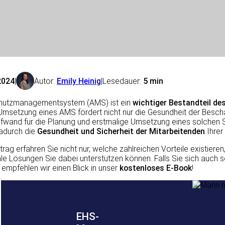
 2024
|
Autor:
Emily Heinig
|
Lesedauer:
5 min
chutzmanagementsystem (AMS) ist ein
wichtiger Bestandteil de
Umsetzung eines AMS fördert nicht nur die Gesundheit der Beschäf
ufwand für die Planung und erstmalige Umsetzung eines solchen Sy
dadurch die
Gesundheit und Sicherheit der Mitarbeitenden
Ihrer
trag erfahren Sie nicht nur, welche zahlreichen Vorteile existie
ale Lösungen Sie dabei unterstützen können. Falls Sie sich auch 
, empfehlen wir einen Blick in unser
kostenloses E-Book
!
EHS-