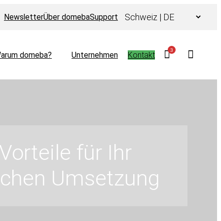
Choose
Newsletter
Über domeba
Support
a
language
3
arum domeba?
Unternehmen
Kontakt
rteile für Ihr
eichen Umsetzung