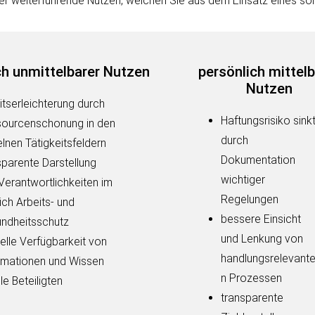
er weiterführende Nutzen, welchen Sie aus dem Einsatz eines sol
ch unmittelbarer Nutzen
persönlich mittelb
Nutzen
itserleichterung durch
Haftungsrisiko sink
ourcenschonung in den
durch
elnen Tätigkeitsfeldern
Dokumentation
sparente Darstellung
wichtiger
Verantwortlichkeiten im
Regelungen
ich Arbeits- und
bessere Einsicht
ndheitsschutz
und Lenkung von
elle Verfügbarkeit von
handlungsrelevant
rmationen und Wissen
n Prozessen
lle Beteiligten
transparente