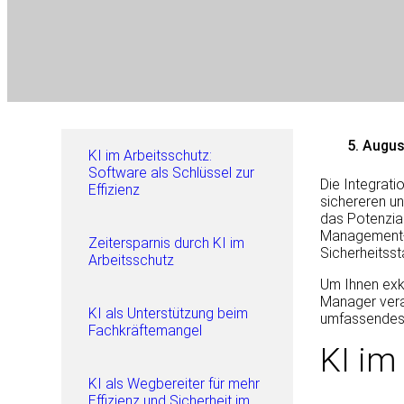
5. Augu
KI im Arbeitsschutz:
Software als Schlüssel zur
Die Integrat
Effizienz
sichereren un
das Potenzial
Management-S
Zeitersparnis durch KI im
Sicherheitsst
Arbeitsschutz
Um Ihnen exkl
Manager veran
KI als Unterstützung beim
umfassendes W
Fachkräftemangel
KI im
KI als Wegbereiter für mehr
Effizienz und Sicherheit im