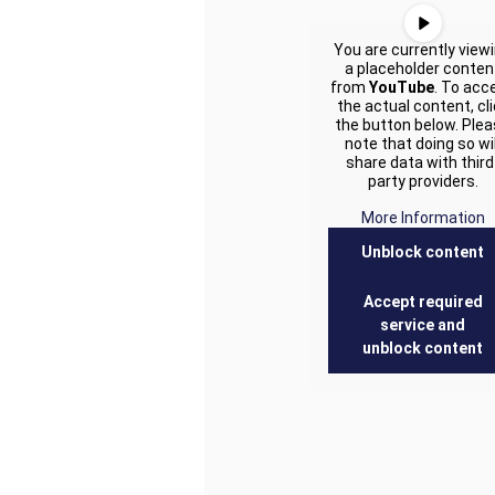
You are currently view
a placeholder conten
from
YouTube
. To acc
the actual content, cl
the button below. Ple
note that doing so wil
share data with third
party providers.
More Information
Unblock content
Accept required
service and
unblock content