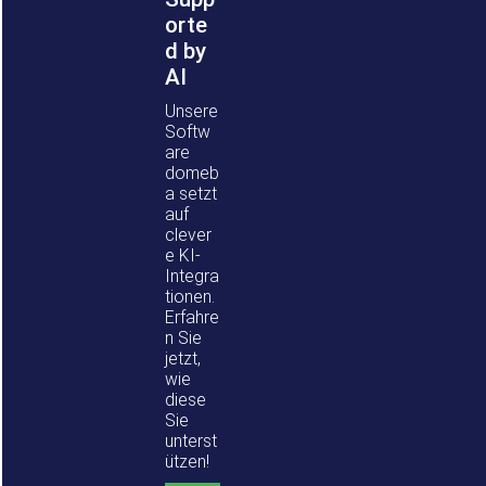
orte
d by
AI
Unsere
Softw
are
domeb
a setzt
auf
clever
e KI-
Integra
tionen.
Erfahre
n Sie
jetzt,
wie
diese
Sie
unterst
ützen!