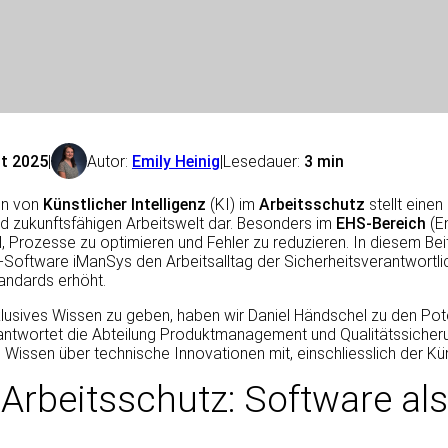
st 2025
|
Autor:
Emily Heinig
|
Lesedauer:
3 min
ion von
Künstlicher Intelligenz
(KI) im
Arbeitsschutz
stellt einen
d zukunftsfähigen Arbeitswelt dar. Besonders im
EHS-Bereich
(En
, Prozesse zu optimieren und Fehler zu reduzieren. In diesem Bei
oftware iManSys den Arbeitsalltag der Sicherheitsverantwortlich
andards erhöht.
usives Wissen zu geben, haben wir Daniel Händschel zu den Poten
twortet die Abteilung Produktmanagement und Qualitätssicherung
issen über technische Innovationen mit, einschliesslich der Küns
 Arbeitsschutz: Software als