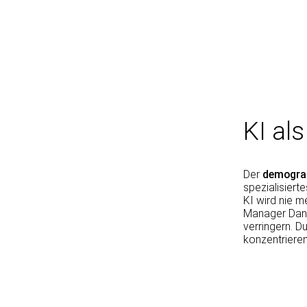
KI al
Der
demogra
spezialisiert
KI wird nie m
Manager Danie
verringern. D
konzentrieren