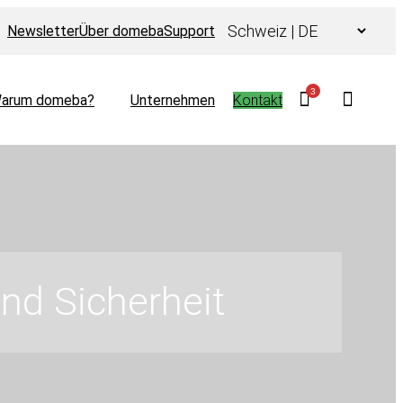
Choose
Newsletter
Über domeba
Support
a
language
3
arum domeba?
Unternehmen
Kontakt
und Sicherheit