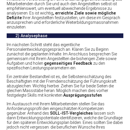
Mitarbeitenden durch Sie und auch den Angestellten selbst ist
empfehlenswert, um eventuell abweichende Ergebnisse zu
analysieren. Es ist wichtig
, erreichte Ziele sowie mögliche
Defizite
Ihrer Angestellten festzustellen, um diese im Gespräch
anzusprechen und erforderliche Weiterbildungsmassnahmen
einzuleiten.
2) Analysephase
Im nächsten Schritt steht das eigentliche
Personalentwicklungsgespräch an. Klären Sie zu Beginn
zunächst die geplanten Inhalte. Im Anschluss besprechen Sie
gemeinsam mit Ihrem Angestellten die bisherigen Ziele sowie
Aufgaben und holen
gegenseitiges Feedback
zu den
spezifischen Leistungsparametern ein.
Ein zentraler Bestandteil ist es, die Selbsteinschätzung des
Beschäftigten mit der Fremdeinschätzung der Führungskraft
abzugleichen. Wichtig hierbei: Ziehen Sie für beide Seiten die
gleichen Massstäbe heran. Möglich machen dies vorher
festgelegte Skills mit konkreten
Ausprägungsstufen
.
Im Austausch mit Ihrem Mitarbeitenden stellen Sie das
Anforderungsprofil den eingeschätzten Kompetenzen
gegenüber. Anhand des
SOLL-IST-Vergleiches
lassen sich
dann Entwicklungspotentiale identifizieren, welche die Grundlage
für den späteren Entwicklungsplan bilden. Eines sollten Sie dabei
jedoch nicht vergessen: die beruflichen Wünsche Ihres