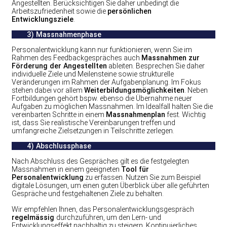
Angestellten. Berücksichtigen Sie daher unbedingt die
Arbeitszufriedenheit sowie die
persönlichen
Entwicklungsziele
.
3) Massnahmenphase
Personalentwicklung kann nur funktionieren, wenn Sie im
Rahmen des Feedbackgespräches auch
Massnahmen zur
Förderung der Angestellten
ableiten. Besprechen Sie daher
individuelle Ziele und Meilensteine sowie strukturelle
Veränderungen im Rahmen der Aufgabenplanung. Im Fokus
stehen dabei vor allem
Weiterbildungsmöglichkeiten
. Neben
Fortbildungen gehört bspw. ebenso die Übernahme neuer
Aufgaben zu möglichen Massnahmen. Im Idealfall halten Sie die
vereinbarten Schritte in einem
Massnahmenplan
fest. Wichtig
ist, dass Sie realistische Vereinbarungen treffen und
umfangreiche Zielsetzungen in Teilschritte zerlegen.
4) Abschlussphase
Nach Abschluss des Gespräches gilt es die festgelegten
Massnahmen in einem geeigneten
Tool für
Personalentwicklung
zu erfassen. Nutzen Sie zum Beispiel
digitale Lösungen, um einen guten Überblick über alle geführten
Gespräche und festgehaltenen Ziele zu behalten.
Wir empfehlen Ihnen, das Personalentwicklungsgespräch
regelmässig
durchzuführen, um den Lern- und
Entwicklungseffekt nachhaltig zu steigern. Kontinuierliches