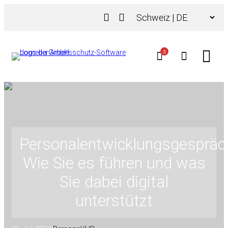
Zum
Choose
Inhalt
a
springen
language
3
Personalentwicklungsgespräc
Wie Sie es führen und was
Sie dabei digital
unterstützt