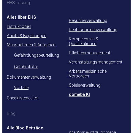
EHS Lösung
Alles über EHS
Besucherverwaltung
Instruktionen
Rechtsnormenverwaltung
Audits & Begehungen
Kompetenzen &
Qualifikationen
Massnahmen & Aufgaben
Pflichtenmanagement
Gefährdungsbeurteilung
Veranstaltungsmanagement
Gefahrstoffe
Arbeitsmedizinische
Vorsorgen
Dokumentenverwaltung
Spieleverwaltung
Vorfälle
domeba KI
Checklisteneditor
Blog
Alle Blog Beiträge
iManSys wird zu domeba