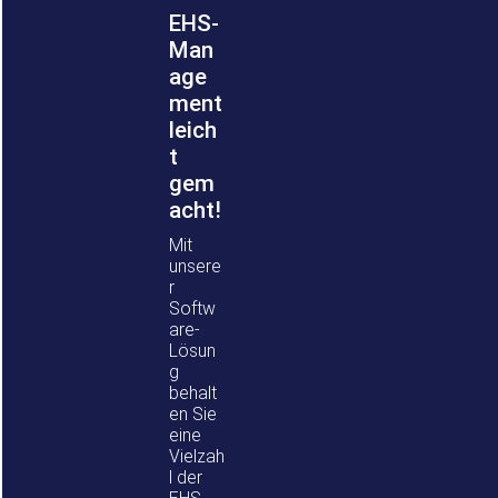
EHS-
Man
age
ment
leich
t
gem
acht!
Mit
unsere
r
Softw
are-
Lösun
g
behalt
en Sie
eine
Vielzah
l der