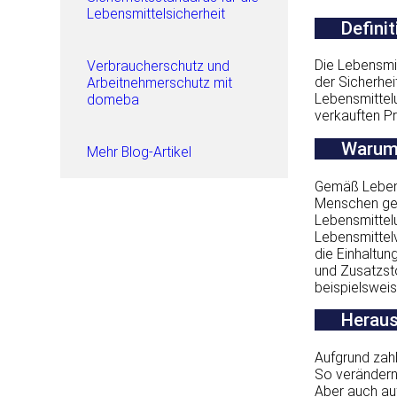
Lebensmittelsicherheit
Defini
Die Lebensmit
Verbraucherschutz und
der Sicherhei
Arbeitnehmerschutz mit
Lebensmittelu
domeba
verkauften P
Warum 
Mehr Blog-Artikel
Gemäß Lebensm
Menschen geei
Lebensmittelu
Lebensmittel
die Einhaltun
und Zusatzsto
beispielsweis
Heraus
Aufgrund zahl
So verändern
Aber auch auf