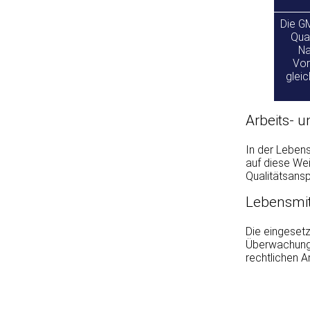
Die G
Qual
Na
Vor
gleic
Arbeits- 
In der Leben
auf diese Wei
Qualitätsans
Lebensmit
Die eingesetz
Überwachung,
rechtlichen A