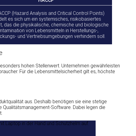
HACCP
ACCP (Hazard Analysis and Critical Control Points)
elt es sich um ein systemisches, risikobasiertes
, das die physikalische, chemische und biologische
ntamination von Lebensmitteln in Herstellungs-,
ckungs- und Vertriebsumgebungen verhindern soll.
e
 besonders hohen Stellenwert. Unternehmen gewährleisten
raucher. Für die Lebensmittelsicherheit gilt es, höchste
uktqualität aus. Deshalb benötigen sie eine stetige
de Qualitätsmanagement-Software. Dabei legen die
t.