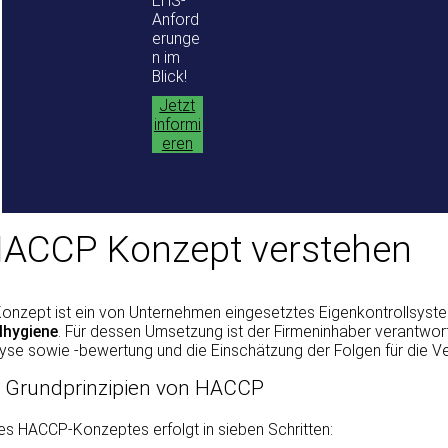
EHS-
Anford
erunge
n im
Blick!
Jetzt
informi
eren
HACCP Konzept verstehen
nzept ist ein von Unternehmen eingesetztes Eigenkontrollsyst
lhygiene
. Für dessen Umsetzung ist der Firmeninhaber verantwor
yse sowie -bewertung und die Einschätzung der Folgen für die Ve
n Grundprinzipien von HACCP
es HACCP-Konzeptes erfolgt in sieben Schritten: