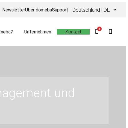
Sprache
Newsletter
Über domeba
Support
auswählen
4
meba?
Unternehmen
Kontakt
anagement und