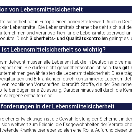
tion von Lebensmittelsicherheit
telsicherheit hat in Europa einen hohen Stellenwert. Auch in Deu
t der Lebensmittel. Die Lebensmittelsicherheit bezieht sich auf d
nternehmen sind verantwortlich für die Lebensmittelüberwachung
rodukte. Durch
Sicherheits- und Qualitätskontrollen
gelingt es,
ist Lebensmittelsicherheit so wichtig?
ittelrecht müssen alle Lebensmittel, die in Deutschland vermark
gnet sein. Sie dürfen nicht gesundheitsschädlich sein.
Das gilt
nternehmen gewährleisten die Lebensmittelsicherheit. Diese träg
vergiftungen und Erkrankungen durch kontaminierte Lebensmittel
g von rechtlichen Vorschriften überprüft. Stoffe, die der Gesundh
ffe benötigen eine Zulassung. Darüber hinaus soll durch die Ken
e Allergene enthalten sind.
forderungen in der Lebensmittelsicherheit
reicher Entwicklungen ist die Gewährleistung der Sicherheit in d
 sich weltweit zum Beispiel die Essgewohnheiten der Verbrauche
tretende Krankheitserreger spielen eine Rolle. Aufgrund dieser un