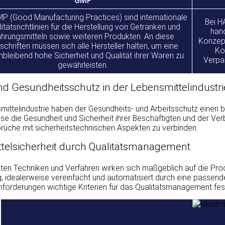
GMP
MP (Good Manufacturing Practices) sind internationale
Bei H
itätsrichtlinien für die Herstellung von Getränken und
hand
hrungsmitteln sowie weiteren Produkten. An diese
Konzept
schriften müssen sich alle Hersteller halten, um eine
Ko
hbleibend hohe Sicherheit und Qualität ihrer Waren zu
Verpa
gewährleisten.
und Gesundheitsschutz in der Lebensmittelindustri
smittelindustrie haben der Gesundheits- und Arbeitsschutz einen
se die Gesundheit und Sicherheit ihrer Beschäftigten und der Verb
prüche mit sicherheitstechnischen Aspekten zu verbinden.
telsicherheit durch Qualitätsmanagement
ten Techniken und Verfahren wirken sich maßgeblich auf die Prod
 idealerweise vereinfacht und automatisiert durch eine passen
nforderungen wichtige Kriterien für das Qualitätsmanagement fes