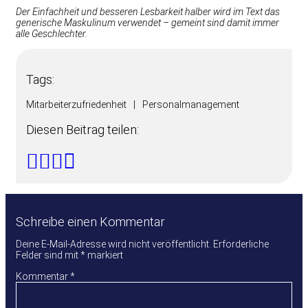
Der Einfachheit und besseren Lesbarkeit halber wird im Text das
generische Maskulinum verwendet – gemeint sind damit immer
alle Geschlechter.
Tags:
Mitarbeiterzufriedenheit
|
Personalmanagement
Diesen Beitrag teilen:
Schreibe einen Kommentar
Deine E-Mail-Adresse wird nicht veröffentlicht.
Erforderliche
Felder sind mit
*
markiert
Kommentar
*