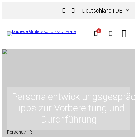
Zum
Sprache
Inhalt
auswählen
springen
4
Personalentwicklungsgespräc
Tipps zur Vorbereitung und
Durchführung
Personal/HR