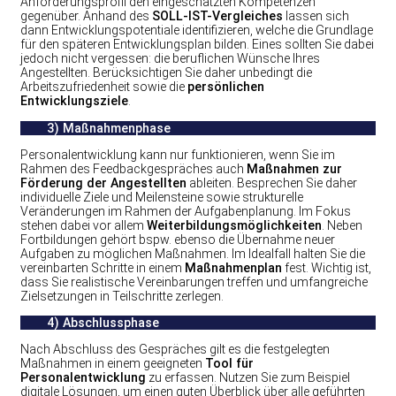
Anforderungsprofil den eingeschätzten Kompetenzen
gegenüber. Anhand des
SOLL-IST-Vergleiches
lassen sich
dann Entwicklungspotentiale identifizieren, welche die Grundlage
für den späteren Entwicklungsplan bilden. Eines sollten Sie dabei
jedoch nicht vergessen: die beruflichen Wünsche Ihres
Angestellten. Berücksichtigen Sie daher unbedingt die
Arbeitszufriedenheit sowie die
persönlichen
Entwicklungsziele
.
3) Maßnahmenphase
Personalentwicklung kann nur funktionieren, wenn Sie im
Rahmen des Feedbackgespräches auch
Maßnahmen zur
Förderung der Angestellten
ableiten. Besprechen Sie daher
individuelle Ziele und Meilensteine sowie strukturelle
Veränderungen im Rahmen der Aufgabenplanung. Im Fokus
stehen dabei vor allem
Weiterbildungsmöglichkeiten
. Neben
Fortbildungen gehört bspw. ebenso die Übernahme neuer
Aufgaben zu möglichen Maßnahmen. Im Idealfall halten Sie die
vereinbarten Schritte in einem
Maßnahmenplan
fest. Wichtig ist,
dass Sie realistische Vereinbarungen treffen und umfangreiche
Zielsetzungen in Teilschritte zerlegen.
4) Abschlussphase
Nach Abschluss des Gespräches gilt es die festgelegten
Maßnahmen in einem geeigneten
Tool für
Personalentwicklung
zu erfassen. Nutzen Sie zum Beispiel
digitale Lösungen, um einen guten Überblick über alle geführten