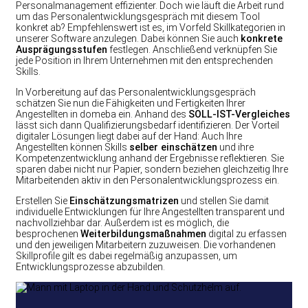
Personalmanagement effizienter. Doch wie läuft die Arbeit rund
um das Personalentwicklungsgespräch mit diesem Tool
konkret ab? Empfehlenswert ist es, im Vorfeld Skillkategorien in
unserer Software anzulegen. Dabei können Sie auch
konkrete
Ausprägungsstufen
festlegen. Anschließend verknüpfen Sie
jede Position in Ihrem Unternehmen mit den entsprechenden
Skills.
In Vorbereitung auf das Personalentwicklungsgespräch
schätzen Sie nun die Fähigkeiten und Fertigkeiten Ihrer
Angestellten in domeba ein. Anhand des
SOLL-IST-Vergleiches
lässt sich dann Qualifizierungsbedarf identifizieren. Der Vorteil
digitaler Lösungen liegt dabei auf der Hand: Auch Ihre
Angestellten können Skills
selber einschätzen
und ihre
Kompetenzentwicklung anhand der Ergebnisse reflektieren. Sie
sparen dabei nicht nur Papier, sondern beziehen gleichzeitig Ihre
Mitarbeitenden aktiv in den Personalentwicklungsprozess ein.
Erstellen Sie
Einschätzungsmatrizen
und stellen Sie damit
individuelle Entwicklungen für Ihre Angestellten transparent und
nachvollziehbar dar. Außerdem ist es möglich, die
besprochenen
Weiterbildungsmaßnahmen
digital zu erfassen
und den jeweiligen Mitarbeitern zuzuweisen. Die vorhandenen
Skillprofile gilt es dabei regelmäßig anzupassen, um
Entwicklungsprozesse abzubilden.