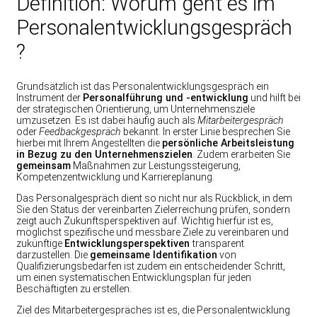
Definition: Worum geht es im
Personalentwicklungsgespräch
?
Grundsätzlich ist das Personalentwicklungsgespräch ein
Instrument der
Personalführung und -entwicklung
und hilft bei
der strategischen Orientierung, um Unternehmensziele
umzusetzen. Es ist dabei häufig auch als
Mitarbeitergespräch
oder
Feedbackgespräch
bekannt. In erster Linie besprechen Sie
hierbei mit Ihrem Angestellten die
persönliche Arbeitsleistung
in Bezug zu den Unternehmenszielen
. Zudem erarbeiten Sie
gemeinsam
Maßnahmen zur Leistungssteigerung,
Kompetenzentwicklung und Karriereplanung.
Das Personalgespräch dient so nicht nur als Rückblick, in dem
Sie den Status der vereinbarten Zielerreichung prüfen, sondern
zeigt auch Zukunftsperspektiven auf. Wichtig hierfür ist es,
möglichst spezifische und messbare Ziele zu vereinbaren und
zukünftige
Entwicklungsperspektiven
transparent
darzustellen. Die
gemeinsame Identifikation
von
Qualifizierungsbedarfen ist zudem ein entscheidender Schritt,
um einen systematischen Entwicklungsplan für jeden
Beschäftigten zu erstellen.
Ziel des Mitarbeitergespräches ist es, die Personalentwicklung